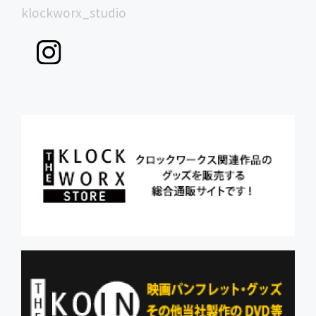
klockworx_studio