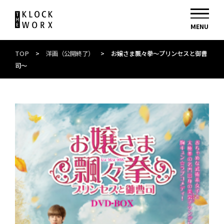
TOP
>
洋画（公開終了）
>
お嬢さま飄々拳～プリンセスと御曹
司～