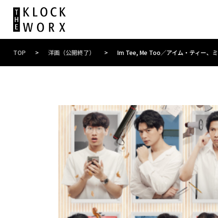
TOP
>
洋画（公開終了）
>
Im Tee, Me Too／アイム・ティー