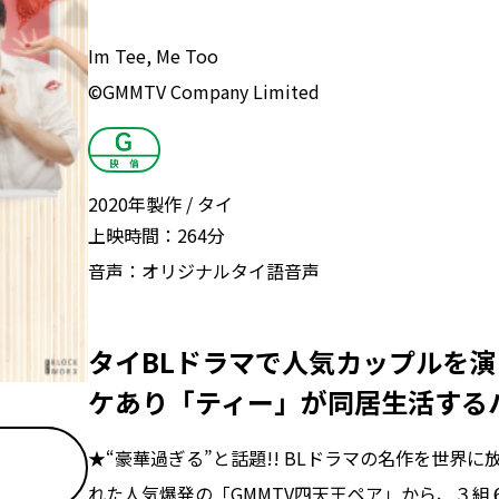
Im Tee, Me Too
©GMMTV Company Limited
2020年製作
タイ
上映時間：
264分
音声：
オリジナルタイ語音声
タイBLドラマで人気カップルを演
ケあり「ティー」が同居生活する
★“豪華過ぎる”と話題!! BLドラマの名作を世界
れた人気爆発の「GMMTV四天王ペア」から、３組