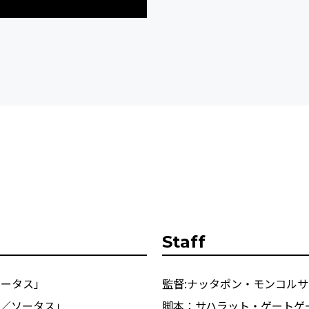
Staff
ソータス」
監督:ナッタポン・モンコル
US／ソータス」
脚本：サハラット・ゲートゲ