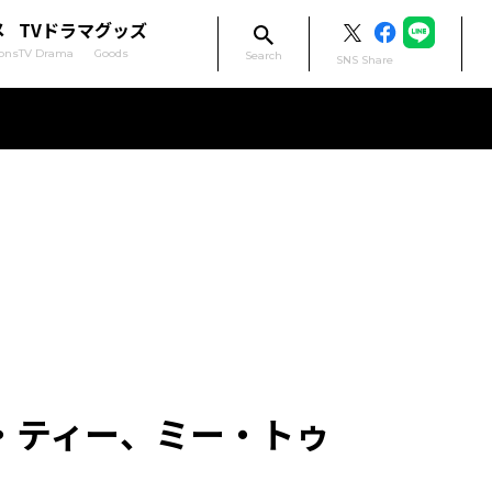
メ
TVドラマ
グッズ
ons
TV Drama
Goods
Search
SNS Share
アイム・ティー、ミー・トゥ