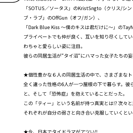
「SOTUS／ソータス」のKristSngto（クリス/シン
ブ・ラブ」のOffGun（オフ/ガン）、
「Dark Blue Kiss ～僕のキスは君だけに～」のT
プライベートでも仲が良く、互いを知り尽くしてい
わちゃと愛らしい姿に注目。
彼らの同居生活が“タイ沼“にハマった女子たちの
★個性豊かな６人の同居生活の中で、さまざまなト
全く違った性格の6人が一つ屋根の下で暮らす。彼
と、そして「恐怖症」を抱えていることだった。
この「ティー」という名前が持つ真実とは⁉ 次々
それぞれが自分の弱さと向き合い克服していくとい
★今、日本でタイドラマがアツい‼