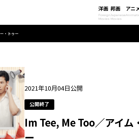
洋画
邦画
アニ
Foreign
Japanese
Animati
Movies
Movies
、ミー・トゥー
2021年10月04日公開
公開終了
Im Tee, Me Too／
ー