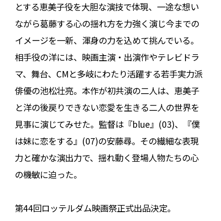
とする恵美子役を大胆な演技で体現、一途な想い
ながら葛藤する心の揺れ方を力強く演じ今までの
イメージを一新、渾身の力を込めて挑んでいる。
相手役の洋には、映画主演・出演作やテレビドラ
マ、舞台、CMと多岐にわたり活躍する若手実力派
俳優の池松壮亮。本作が初共演の二人は、恵美子
と洋の後戻りできない恋愛を生きる二人の世界を
見事に演じてみせた。監督は『blue』(03)、『僕
は妹に恋をする』(07)の安藤尋。その繊細な表現
力と確かな演出力で、揺れ動く登場人物たちの心
の機敏に迫った。
第44回ロッテルダム映画祭正式出品決定。