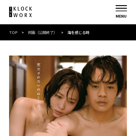
TOP
>
邦画（公開終了）
>
海を感じる時