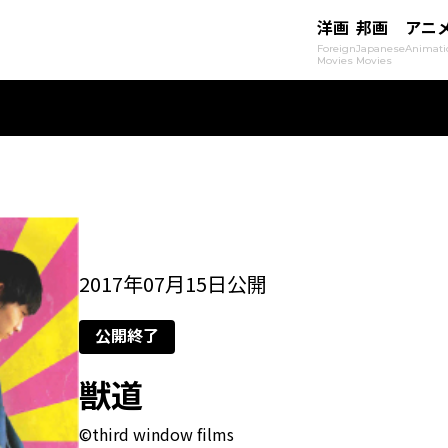
洋画
邦画
アニ
Foreign
Japanese
Animati
Movies
Movies
2017年07月15日公開
公開終了
獣道
©third window films