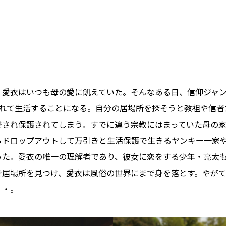
・愛衣はいつも母の愛に飢えていた。そんなある日、信仰ジャ
されて生活することになる。自分の居場所を探そうと教祖や信者
発され保護されてしまう。すでに違う宗教にはまっていた母の
らドロップアウトして万引きと生活保護で生きるヤンキー一家
った。愛衣の唯一の理解者であり、彼女に恋をする少年・亮太
で居場所を見つけ、愛衣は風俗の世界にまで身を落とす。やが
・・。