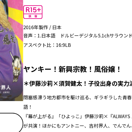
2016年製作
日本
音声：
1.日本語 ドルビーデジタル5.1chサラウンド
アスペクト比：
16:9LB
ヤンキー！新興宗教！風俗嬢！
＊伊藤沙莉×須賀健太！子役出身の実力
閉塞感漂う地方都市を駆け巡る、ギラギラした青春
語！
『幕が上がる』「ひよっこ」伊藤沙莉×『ALWAY
が共演！ほかにもアントニー、吉村界人、でんでん