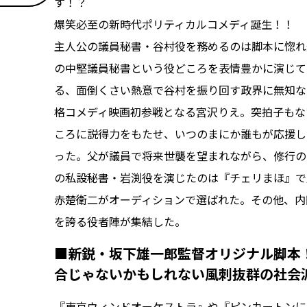
す！？
爆笑必至の新時代ポリティカルコメディ誕生！！
主人公の議員秘書・谷村役を務めるのは脚本に惚れ
の中堅議員秘書という役どころを表情豊かに演じて
る、面倒くさい熱意で谷村を振り回す政界に無知な
格コメディ映画初参戦となる宮沢りえ。突拍子もな
ころに説得力をもたせ、いつのまにか誰もが応援し
った。父が議員で将来世襲を望まれながら、修行の
の私設秘書・岩渕役を演じたのは『チェリまほ』で
赤楚衛二がオーディションで選ばれた。その他、内
を誇る役者陣が集結した。
■新鋭・坂下雄一郎監督オリジナル脚本
合じゃないかもしれない風刺抜群の社会
『東京ウィンドオーケストラ』や『ピンカートンに