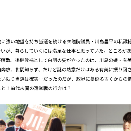
地に強い地盤を持ち当選を続ける衆議院議員・川島昌平の私設
ないが、暮らしていくには満足な仕事と思っていた。ところが
が解散。後継候補として白羽の矢が立ったのは、川島の娘・有
由奔放、世間知らず、だけど謎の熱意だけはある有美に振り回
ない限り当選は確実…だったのだが、政界に蔓延る古くからの
ること！前代未聞の選挙戦の行方は？