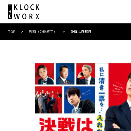
TOP
>
邦画（公開終了）
>
決戦は日曜日