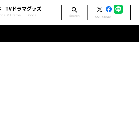
メ
TVドラマ
グッズ
ons
TV Drama
Goods
Search
SNS Share