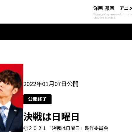
洋画
邦画
アニ
Foreign
Japanese
Animati
Movies
Movies
2022年01月07日公開
公開終了
決戦は日曜日
Ⓒ２０２１「決戦は日曜日」製作委員会