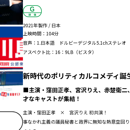
2021年製作
日本
上映時間：
104分
音声：
1.日本語 ドルビーデジタル5.1chステレオ
アスペクト比：
16：9LB（ビスタ）
新時代のポリティカルコメディ誕
■主演・窪田正孝、宮沢りえ、赤楚衛二
才なキャストが集結！
主演・窪田正孝 × 宮沢りえ 初共演！
事なかれ主義の議員秘書と政界に無知な熱意空回り