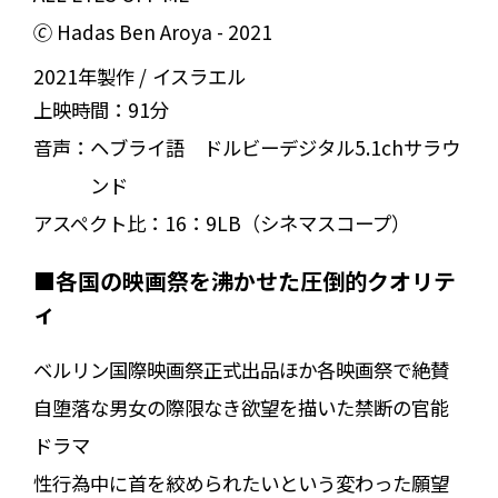
🄫 Hadas Ben Aroya - 2021
2021年製作
イスラエル
上映時間：
91分
音声：
ヘブライ語 ドルビーデジタル5.1chサラウ
ンド
アスペクト比：
16：9LB（シネマスコープ）
■各国の映画祭を沸かせた圧倒的クオリテ
ィ
ベルリン国際映画祭正式出品ほか各映画祭で絶賛
自堕落な男女の際限なき欲望を描いた禁断の官能
ドラマ
性行為中に首を絞められたいという変わった願望