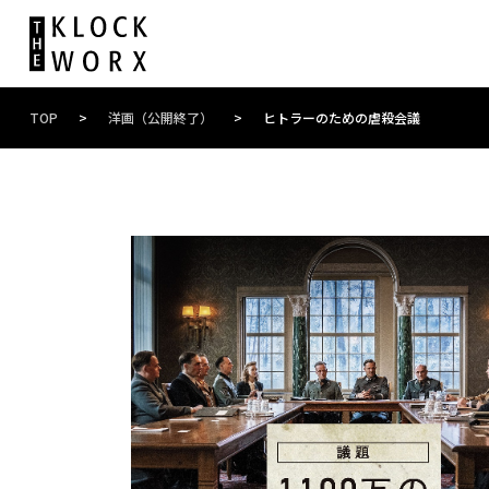
TOP
>
洋画（公開終了）
>
ヒトラーのための虐殺会議