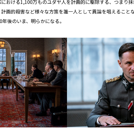
における1,100万ものユダヤ人を計画的に駆除する、つまり
、計画的殺害など様々な方策を誰一人として異論を唱えること
80年後のいま、明らかになる。