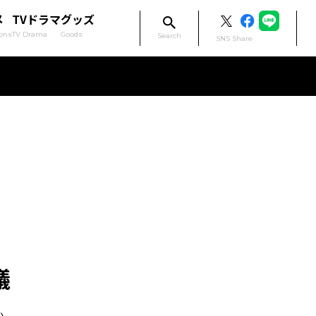
メ
TVドラマ
グッズ
ons
TV Drama
Goods
Search
SNS Share
議