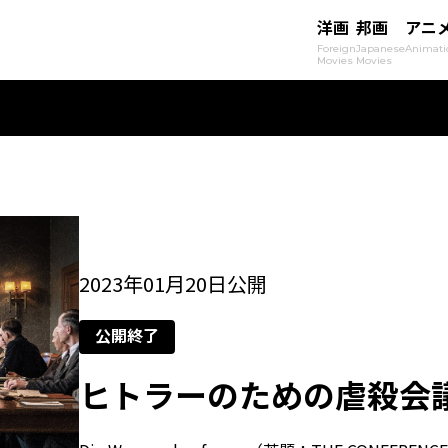
洋画
邦画
アニ
Foreign
Japanese
Animati
Movies
Movies
2023年01月20日公開
公開終了
ヒトラーのための虐殺会