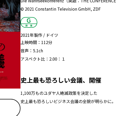
Die Wannseekonferenz（英題：THE CONFERENC
© 2021 Constantin Television GmbH, ZDF
2021年製作
ドイツ
上映時間：
112分
音声：
5.1ch
アスペクト比：
2.00：１
史上最も恐ろしい会議、開催
1,100万ものユダヤ人絶滅政策を決定した
史上最も恐ろしいビジネス会議の全貌が明らかに。