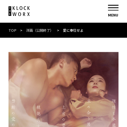
TOP
>
洋画（公開終了）
>
愛に奉仕せよ