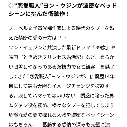
◇“恋愛職人”ヨン・ウジンが濃密なベッド
シーンに挑んだ衝撃作！
ノーベル文学賞候補作家による時代のタブーを越
えた禁断の愛の行方は︕︖
ソン・イェジンと共演した最新ドラマ「39歳」や
映画『ときめきプリンセス婚活記』など、柔らか
い眼差しや深みのある演技力で女性観客 を魅了
してきた“恋愛職人”ヨン・ウジンが、俳優歴14年
目にして最も大胆なイメージチェンジを披露す
る。決してハマってはいけない 誘惑に陥った男
ムグァン役を務め、様々なタブーを犯してしまう
危険な愛の間で揺れる人物を濃密なベッドシーン
はもちろん、 葛藤する感情の深みも完璧に演