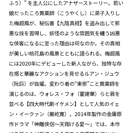
ふう）” を主人公にしたアナザーストーリー。若い
娘だったころ黄薬師（こうやくし）に弟子入りし
た梅超風が、秘伝書【九陰真経】を盗み出して邪
悪な技を習得し、妖怪のような雰囲気を纏う凶悪
な侠客になるに至った理由は何なのか。その真相
が美しい桃花島の風景とともに語られる。梅超風
には2020年にデビューした新人ながら、独特な存
在感と華麗なアクションを見せるルアン・ジュウ
（阮巨）が抜擢。変わり者の“東邪”こと黄薬師を
演じるのは、ウォレス・フォ（霍建華）らと肩を
並べる【四大時代劇イケメン】として人気のイェ
ン・イークァン（厳屹寛）。2014年製作の金庸原
作ドラマ「神雕侠侶～天翔ける愛～」では、本作