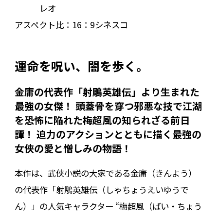
レオ
アスペクト比：
16：9シネスコ
運命を呪い、闇を歩く。
金庸の代表作「射鵰英雄伝」より生まれた
最強の女傑！ 頭蓋骨を穿つ邪悪な技で江湖
を恐怖に陥れた梅超風の知られざる前日
譚！ 迫力のアクションとともに描く最強の
女侠の愛と憎しみの物語！
本作は、武侠小説の大家である金庸（きんよう）
の代表作「射鵰英雄伝（しゃちょうえいゆうで
ん）」の人気キャラクター “梅超風（ばい・ちょう