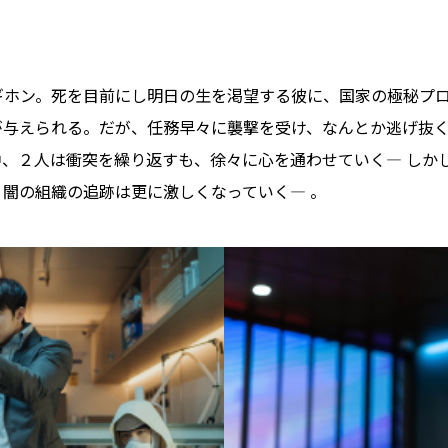
ギホン。死を⽬前にし明⽇の⽣を渇望する彼に、国家の極秘プ
が与えられる。だが、任務早々に襲撃を受け、なんとか逃げ抜
中、２⼈は衝突を繰り返すも、徐々に⼼を通わせていく― しか
闇の組織の追跡は更に激しくなっていく― 。