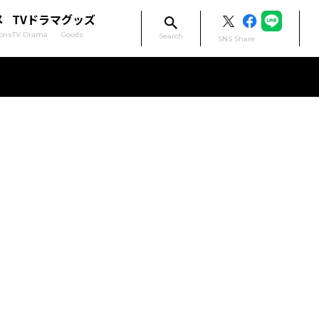
メ
TVドラマ
グッズ
ons
TV Drama
Goods
Search
SNS Share