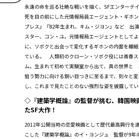
永遠の命を巡る壮絶な戦いを描く、SFエンターテ
死を目の前にした元情報局員エージェント・ギホン
プレス』『82年生まれ、キム・ジヨン』など 出
スター、コン・ユ。元情報局エージェントとしてよ
に、ソボクと出会って変化するギホンの内面を繊細
ている。 人類初のクローン・ソボク役には青春ス
ム。生まれて初めて実験室から出て、真の世界と 
狙う勢力に向ける鋭い目つきに至るまで、刻々と変
し、これまで見たことのない強烈な姿を披露してい
◇『建築学概論』の監督が挑む、韓国映
たSF大作！
2012年公開当時の恋愛映画として歴代最高興行
こした『建築学概論』のイ・ヨンジュ 監督が9年