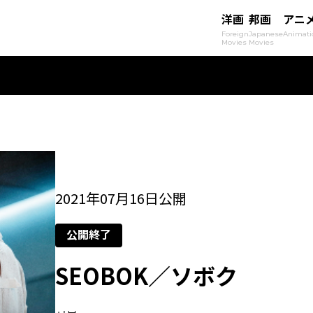
洋画
邦画
アニ
Foreign
Japanese
Animati
Movies
Movies
2021年07月16日公開
公開終了
SEOBOK／ソボク