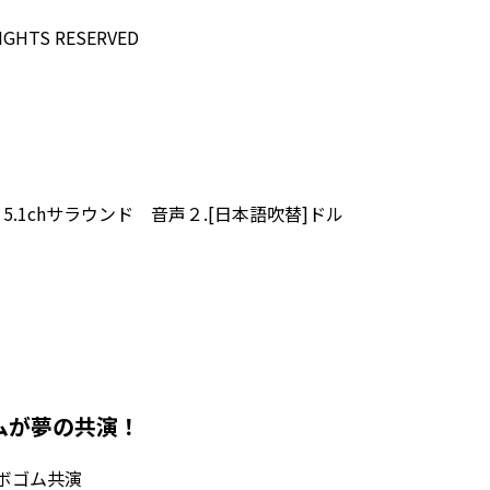
RIGHTS RESERVED
5.1chサラウンド 音声２.[日本語吹替]ドル
ムが夢の共演！
・ボゴム共演