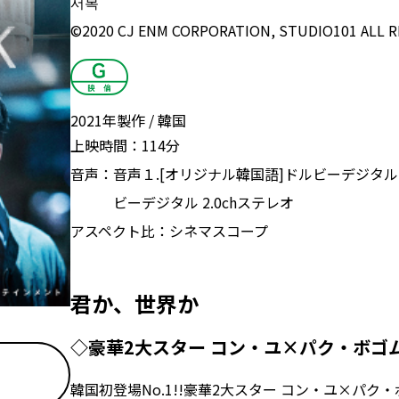
서복
©2020 CJ ENM CORPORATION, STUDIO101 ALL 
2021年製作
韓国
上映時間：
114分
音声：
音声１.[オリジナル韓国語]ドルビーデジタル 
ビーデジタル 2.0chステレオ
アスペクト比：
シネマスコープ
君か、世界か――
◇豪華2大スター コン・ユ×パク・ボゴ
韓国初登場No.1!!豪華2大スター コン・ユ×パク