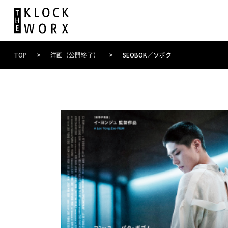
TOP
>
洋画（公開終了）
>
SEOBOK／ソボク