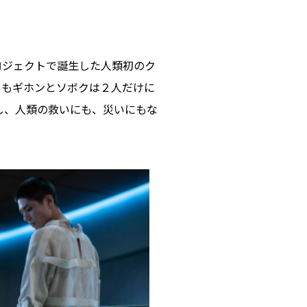
ロジェクトで誕⽣した⼈類初のク
くもギホンとソボクは２⼈だけに
し、⼈類の救いにも、災いにもな