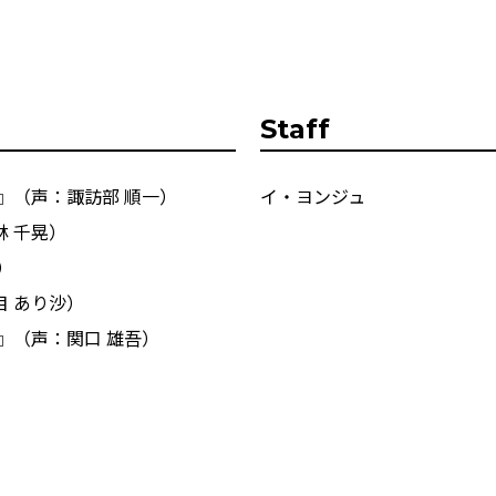
Staff
』（声：諏訪部 順一）
イ・ヨンジュ
 千晃）
）
 あり沙）
』（声：関口 雄吾）