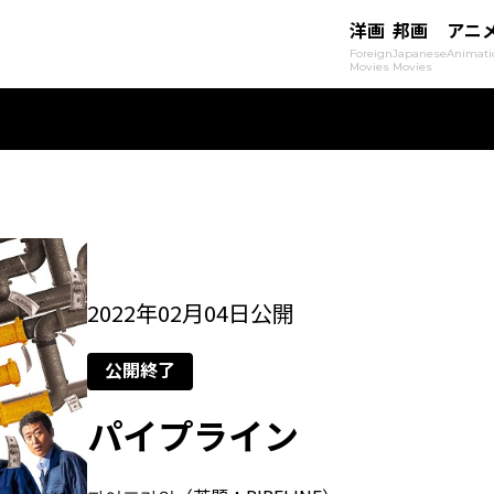
洋画
邦画
アニ
Foreign
Japanese
Animati
Movies
Movies
2022年02月04日公開
公開終了
パイプライン