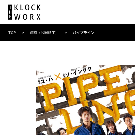
TOP
>
洋画（公開終了）
>
パイプライン