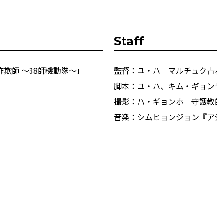
Staff
欺師 ～38師機動隊～」
監督：ユ・ハ『マルチュク青
脚本：ユ・ハ、キム・ギョンチ
撮影：ハ・ギョンホ『守護教
音楽：シムヒョンジョン『ア