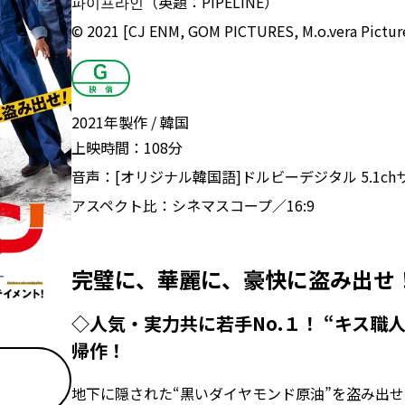
파이프라인（英題：PIPELINE）
© 2021 [CJ ENM, GOM PICTURES, M.o.vera Pictures
2021年製作
韓国
上映時間：
108分
音声：
[オリジナル韓国語]ドルビーデジタル 5.1c
アスペクト比：
シネマスコープ／16:9
完璧に、華麗に、豪快に盗み出せ
◇人気・実力共に若手No.１！ “キス職
帰作！
地下に隠された“黒いダイヤモンド原油”を盗み出せ