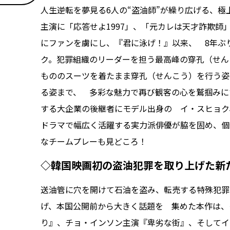
人生逆転を夢見る6人の“盗油師”が繰り広げる、極
主演に「応答せよ1997」、「元カレは天才詐欺師
にファンを虜にし、『君に泳げ！』以来、 8年ぶ
ク。犯罪組織のリーダーを担う最高峰の穿孔（せん
もののスーツを着たまま穿孔（せんこう）を行う姿
る姿まで、 多彩な魅力で再び観客の心を鷲掴みに
する大企業の後継者にモデル出身の イ・スヒョク
ドラマで幅広く活躍する実力派俳優が脇を固め、個
なチームプレーも見どころ！
◇韓国映画初の盗油犯罪を取り上げた新
送油管に穴を開けて石油を盗み、転売する特殊犯罪
げ、本国公開前から大きく話題を 集めた本作は、
り』、チョ・インソン主演『卑劣な街』、そしてイ