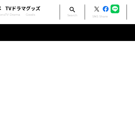
メ
TVドラマ
グッズ
ons
TV Drama
Goods
Search
SNS Share