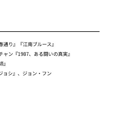
春通り』『江南ブルース』
ャン『1987、ある闘いの真実』
師』
ジョシ』、ジョン・フン