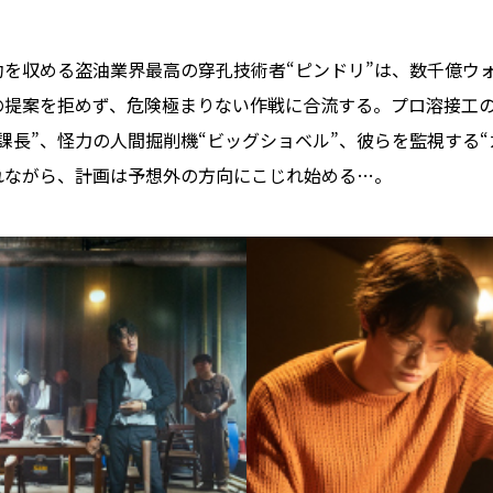
を収める盗油業界最高の穿孔技術者“ピンドリ”は、数千億ウ
提案を拒めず、危険極まりない作戦に合流する。プロ溶接工の
課長”、怪力の人間掘削機“ビッグショベル”、彼らを監視する“
れながら、計画は予想外の方向にこじれ始める…。