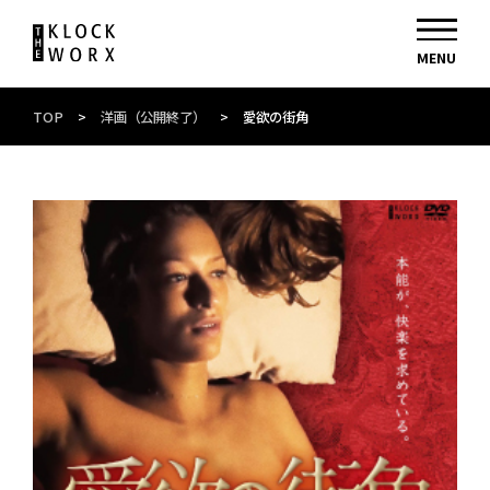
TOP
>
洋画（公開終了）
>
愛欲の街角