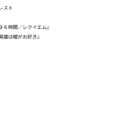
レスト
９６時間／レクイエム』
英雄は嘘がお好き』