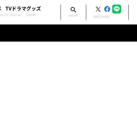
メ
TVドラマ
グッズ
ons
TV Drama
Goods
Search
SNS Share