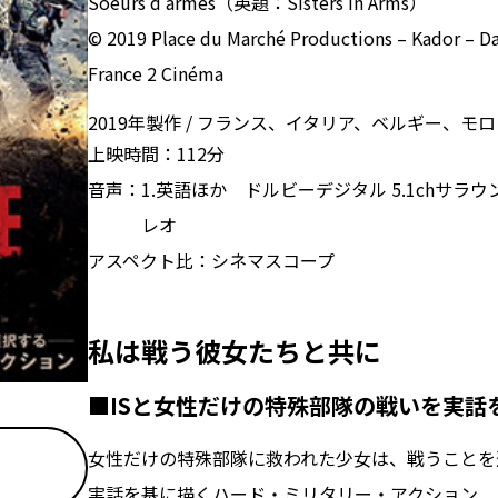
Soeurs d'armes（英題：Sisters in Arms）
© 2019 Place du Marché Productions – Kador – Dav
France 2 Cinéma
2019年製作
フランス、イタリア、ベルギー、モロ
上映時間：
112分
音声：
1.英語ほか ドルビーデジタル 5.1chサラウ
レオ
アスペクト比：
シネマスコープ
私は戦う――彼女たちと共に
■ISと女性だけの特殊部隊の戦いを実話
女性だけの特殊部隊に救われた少女は、戦うことを
実話を基に描くハード・ミリタリー・アクション