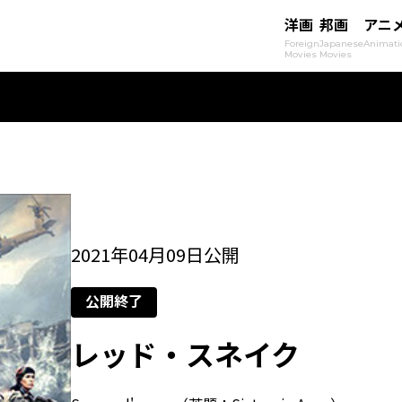
洋画
邦画
アニ
Foreign
Japanese
Animati
Movies
Movies
2021年04月09日公開
公開終了
レッド・スネイク