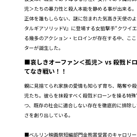
児＞たちの暴力性と殺人本能を静める事が出来る。
正体を誰もしらない、謎に包まれた気高き天使のよ
タルギアソリッドV』に登場する女狙撃手“クワイ
る幾多のアクション・ヒロインが存在する中、ここ
ターが誕生した。
■哀しきオーファン＜孤児＞ vs 殺戮
てなき戦い！！
親に見捨てられ家族の愛情も知らず育ち、略奪や殺
児たち。彼らを抹殺すべく殺戮ドローンを操る特殊
つ、既存の社会に適合しない存在を徹底的に排除し
さを創り出している。
■ベルリン映画祭短編部門金熊賞受賞のキャロリー