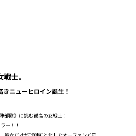
女戦士。
高きニューヒロイン誕生！
。
殊部隊》に挑む孤高の女戦士！
リラー！！
。彼女だけが“怪物”と化したオーファン＜孤