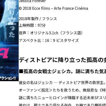
Jessica Forever
© 2018 Ecce films – Arte France Cinéma
2018年製作
フランス
上映時間：
97分
音声：
オリジナル5.1ch（フランス語）
アスペクト比：
16：9 ビスタサイズ
ディストピアに降り立った孤高の
■孤高の女戦士ジェシカ。謎に満ちた気
彼女の名はジェシカ ― ディストピア世界の救世主
オーファン＜孤児＞たちを救うため、無慈悲な《特
謎に満ちたニューヒロインが降臨する近未来SFス
彼女は、戦士であり母なる存在、女神であり魔術師