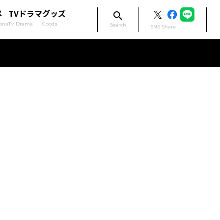
メ
TVドラマ
グッズ
ons
TV Drama
Goods
Search
SNS Share