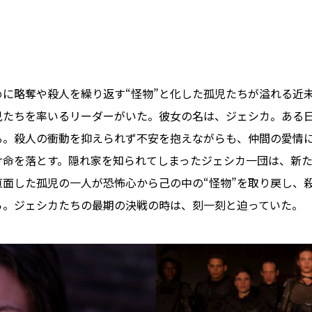
に略奪や殺人を繰り返す“怪物”と化した孤児たちが溢れる近
児たちを率いるリーダーがいた。彼女の名は、ジェシカ。ある
る。殺人の衝動を抑えられず不安を抱えながらも、仲間の愛情
け命を落とす。隠れ家を知られてしまったジェシカ一団は、新
面した孤児の一人が恐怖心から己の中の“怪物”を取り戻し、
ら。ジェシカたちの最期の決戦の時は、刻一刻と迫っていた。