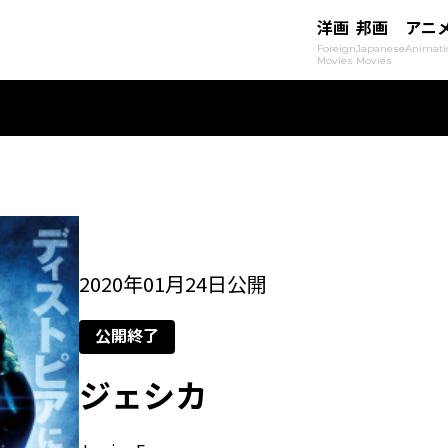
洋画
邦画
アニ
Foreign
Japanese
Animati
Movies
Movies
2020年01月24日公開
公開終了
ジェシカ