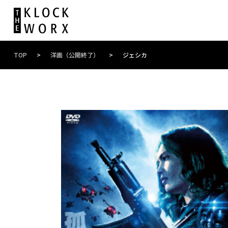
TOP
>
洋画（公開終了）
>
ジェシカ