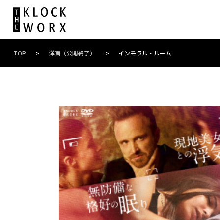
TOP
>
洋画（公開終了）
>
インモラル・ルーム