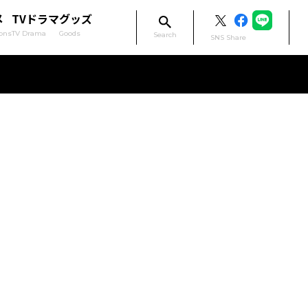
メ
TVドラマ
グッズ
ons
TV Drama
Goods
Search
SNS Share