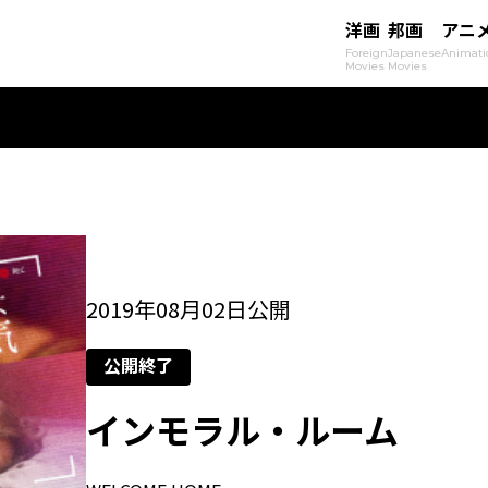
洋画
邦画
アニ
Foreign
Japanese
Animati
Movies
Movies
2019年08月02日公開
公開終了
インモラル・ルーム