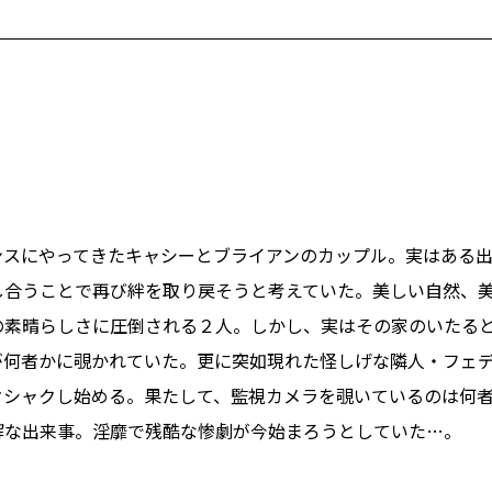
ンスにやってきたキャシーとブライアンのカップル。実はある
し合うことで再び絆を取り戻そうと考えていた。美しい自然、
の素晴らしさに圧倒される２人。しかし、実はその家のいたる
が何者かに覗かれていた。更に突如現れた怪しげな隣人・フェ
クシャクし始める。果たして、監視カメラを覗いているのは何
解な出来事。淫靡で残酷な惨劇が今始まろうとしていた…。