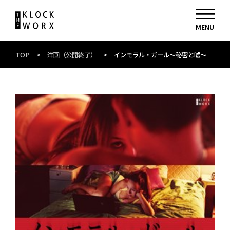
TOP
>
洋画（公開終了）
>
インモラル・ガール～秘密と嘘～