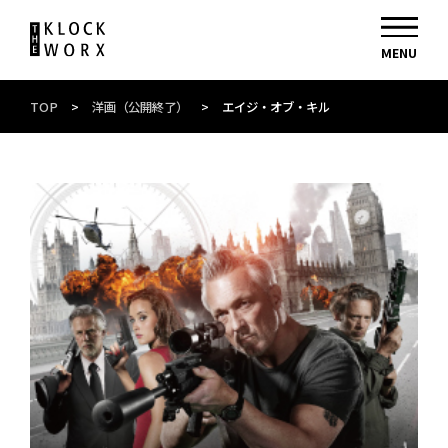
TOP
>
洋画（公開終了）
>
エイジ・オブ・キル