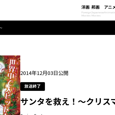
洋画
邦画
アニ
Foreign
Japanese
Animati
Movies
Movies
〜
2014年12月03日公開
放送終了
サンタを救え！〜クリス