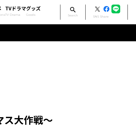
メ
TVドラマ
グッズ
ons
TV Drama
Goods
Search
SNS Share
マス大作戦〜