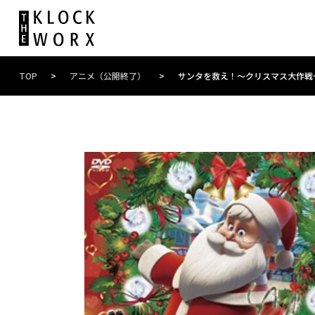
TOP
>
アニメ（公開終了）
>
サンタを救え！〜クリスマス大作戦