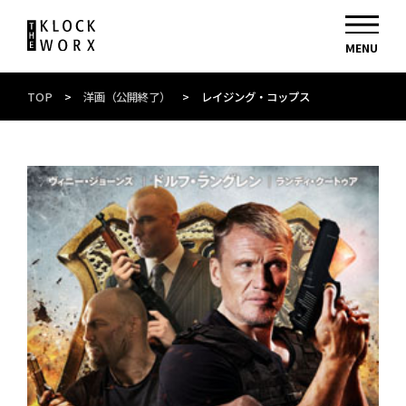
TOP
>
洋画（公開終了）
>
レイジング・コップス