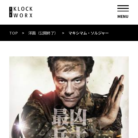
TOP
>
洋画（公開終了）
>
マキシマム・ソルジャー