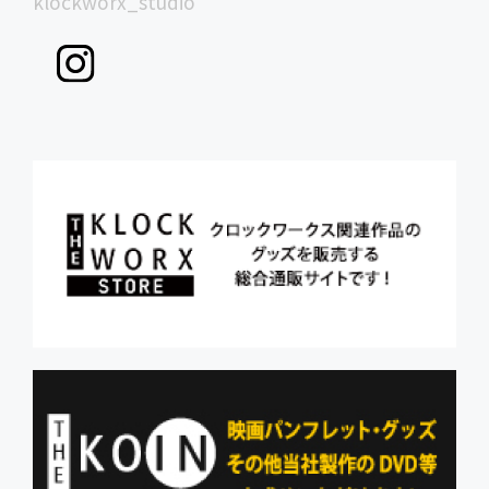
klockworx_studio