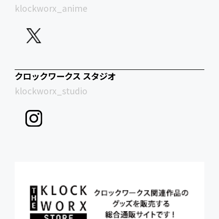
klockworx_anime
クロックワークス スタジオ
klockworx_studio