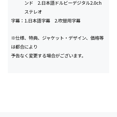
ンド 2.日本語ドルビーデジタル2.0ch
ステレオ
字幕：
1.日本語字幕 2.吹替用字幕
※仕様、特典、ジャケット・デザイン、価格等
は都合により
予告なく変更する場合がございます。