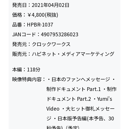
発売日：
2021年04月02日
価格：
￥4,800(税抜)
品番：
HPBR-1037
JANコード：
4907953286023
発売元：
クロックワークス
販売元：
ハピネット・メディアマーケティング
本編：
118
映像特典内容：
・日本のファンへメッセージ ・
制作ドキュメント Part.1 ・制作
ドキュメント Part.2 ・Yumi's
Video ・大ヒット御礼メッセー
ジ ・日本版予告編(本予告、30
秒予告)（予定）