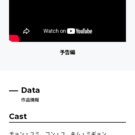
予告編
Data
作品情報
Cast
チョン・ユミ、コン・ユ、キム・ミギョン