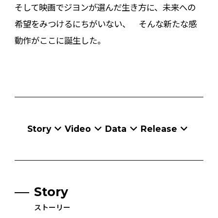
そして映画でジヨンが選んだ生き方に、未来への
希望をみつけるにちがいない、 そんな新たな感
動作がここに誕生した。
Story
Video
Data
Release
Story
ストーリー