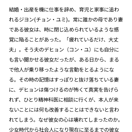
結婚・出産を機に仕事を辞め、育児と家事に追わ
れるジヨン(チョン・ユミ)。常に誰かの母であり妻
である彼女は、時に閉じ込められているような感
覚に陥ることがあった。「疲れているだけ、大丈
夫」。そう夫のデヒョン（コン・ユ）にも自分に
も言い聞かせる彼女だったが、ある日から、まる
で他人が乗り移ったような言動をとるようにな
る。その時の記憶はすっぽりと抜け落ちている妻
に、デヒョンは傷つけるのが怖くて真実を告げら
れず、ひとり精神科医に相談に行くが、本人が来
ないことには何も改善することはできないと言わ
れてしまう。なぜ彼女の心は壊れてしまったのか。
少女時代から社会人になり現在に至るまでの彼女