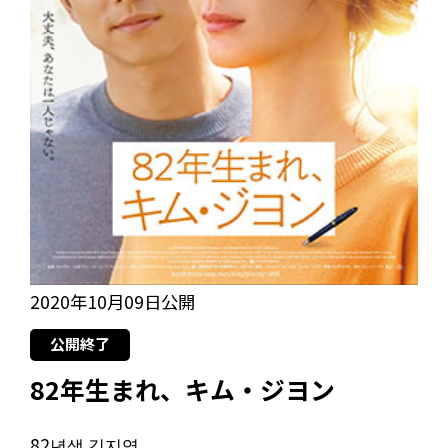
2020年10月09日公開
公開終了
82年生まれ、キム・ジヨン
82년생 김지영