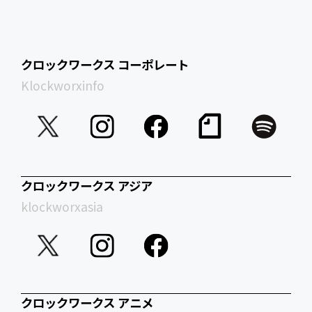
クロックワークス コーポレート
Klockworxinfo
クロックワークス アジア
klockworxasia
クロックワークス アニメ