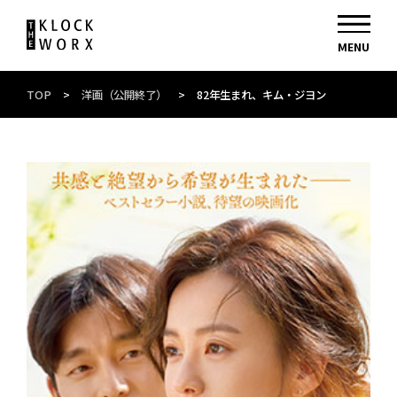
TOP
>
洋画（公開終了）
>
82年生まれ、キム・ジヨン