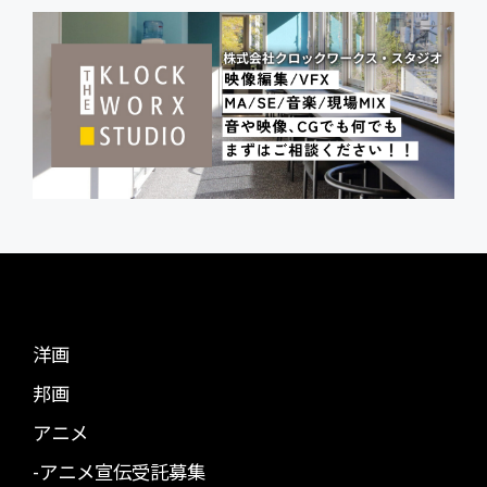
洋画
邦画
アニメ
-アニメ宣伝受託募集