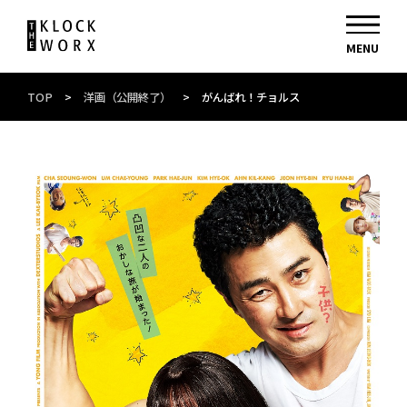
TOP
>
洋画（公開終了）
>
がんばれ！チョルス