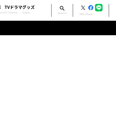
メ
TVドラマ
グッズ
ons
TV Drama
Goods
Search
SNS Share