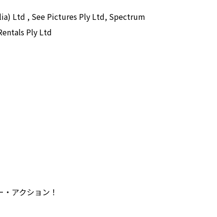
ia) Ltd , See Pictures Ply Ltd, Spectrum
Rentals Ply Ltd
ー・アクション！