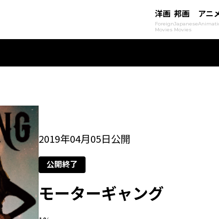
洋画
邦画
アニ
Foreign
Japanese
Animati
Movies
Movies
2019年04月05日公開
公開終了
モーターギャング