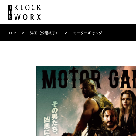
TOP
>
洋画（公開終了）
>
モーターギャング