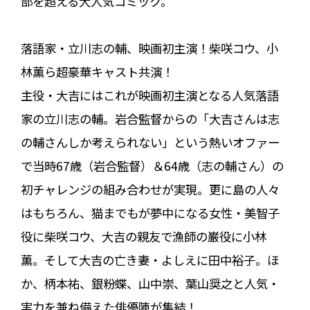
部を超える大人気コミック。
落語家・立川志の輔、映画初主演！柴咲コウ、小
林薫ら超豪華キャスト共演！
主役・大吉にはこれが映画初主演となる人気落語
家の立川志の輔。岩合監督からの「大吉さんは志
の輔さんしか考えられない」という熱いオファー
で当時67歳（岩合監督）＆64歳（志の輔さん）の
初チャレンジの組み合わせが実現。更に島の人々
はもちろん、猫までもが夢中になる女性・美智子
役に柴咲コウ、大吉の親友で漁師の巌役に小林
薫。そして大吉の亡き妻・よしえに田中裕子。ほ
か、柄本祐、銀粉蝶、山中崇、葉山奨之と人気・
実力を兼ね備えた俳優陣が集結！