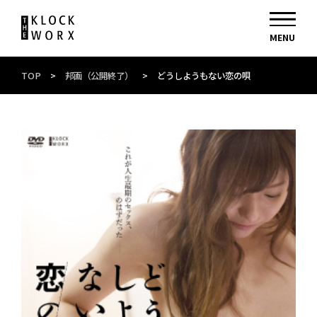
TOP
>
邦画（公開終了）
>
どうしようもない恋の唄