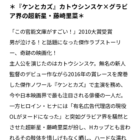
＊『ケンとカズ』カトウシンスケ×グラビ
ア界の超新星・藤崎里菜＊
「この官能文庫がすごい！」2010大賞受賞
男が泣ける！と話題になった傑作ラブストーリ
ー、奇跡の映画化！
主人公を演じたのはカトウシンスケ。無名の新人
監督のデビュー作ながら2016年の賞レースを席巻
した傑作ノワール『ケンとカズ』で主演を務め、
今や日本映画界で最も注目される俳優の一人だ。
一方ヒロイン・ヒナには「有名広告代理店の現役
OLがヌードになった」と突如グラビア界を騒然と
させた超新星・藤崎里菜が扮し、Hカップとも言わ
れるその肢体を惜しげもなく晒し、ハードな濡れ