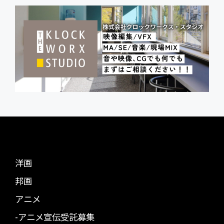
洋画
邦画
アニメ
-アニメ宣伝受託募集