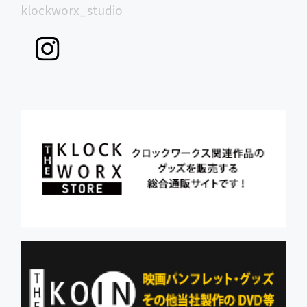
klockworx_studio