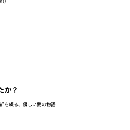
at)
たか？
備"を綴る、優しい愛の物語