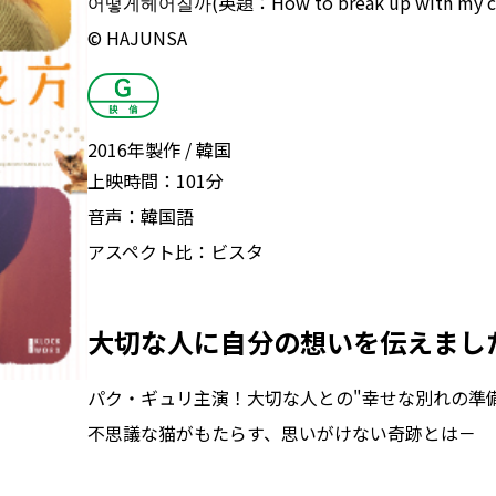
어떻게헤어질까(英題：How to break up with my c
© HAJUNSA
2016年製作
韓国
上映時間：
101分
音声：
韓国語
アスペクト比：
ビスタ
大切な人に自分の想いを伝えまし
パク・ギュリ主演！大切な人との"幸せな別れの準
不思議な猫がもたらす、思いがけない奇跡とは－