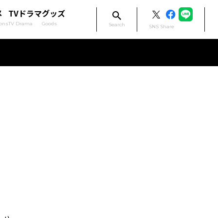
メ
TVドラマ
グッズ
ons
TV Drama
Goods
Search
SNS Share