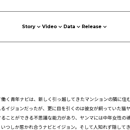
Story
Video
Data
Release
て働く青年ナビは、新しく引っ越してきたマンションの隣に住
れるイジョンだったが、更に目を引くのは彼女が飼っていた猫
することができる不思議な能力があり、ヤンマには中年女性の
、いつしか惹かれ合うナビとイジョン。そして人知れず隠して