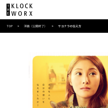
TOP
>
洋画（公開終了）
>
サヨナラの伝え方