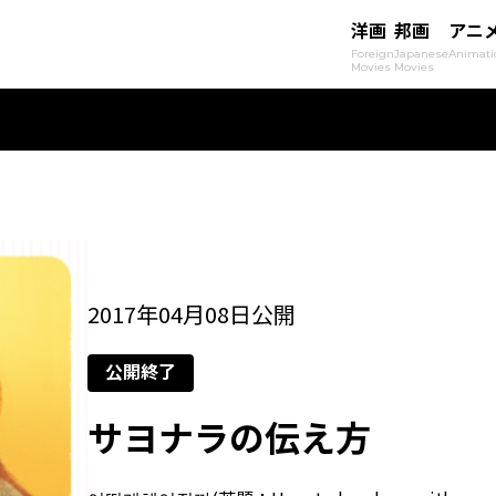
洋画
邦画
アニ
Foreign
Japanese
Animati
Movies
Movies
2017年04月08日公開
公開終了
サヨナラの伝え方