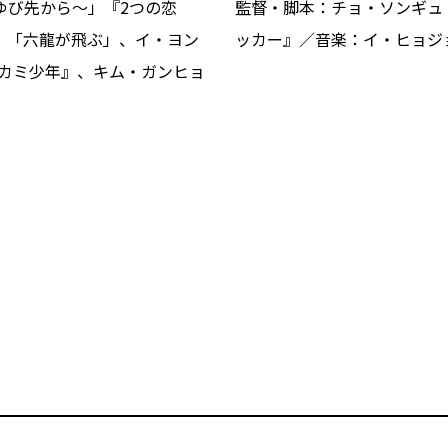
ゆび先から～」『2つの恋
監督・脚本：チョ・ソンギュ
」「六龍が飛ぶ」、イ・ヨン
ッカー』／音楽：イ・ヒョジ
オカミ少年』、キム・ガンヒョ