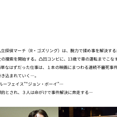
私立探偵マーチ（R・ゴズリング）は、腕力で揉め事を解決する
女の捜索を開始する。凸凹コンビに、13歳で車の運転までこな
簡単なはずだった仕事は、１本の映画にまつわる連続不審死事件
巻き込まれていく―。
ルーフェイス”“ジョン・ボーイ”…
標的とされ、３人は命がけで事件解決に奔走する―