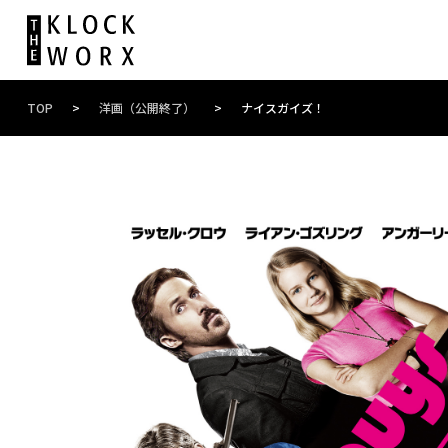
TOP
>
洋画（公開終了）
>
ナイスガイズ！