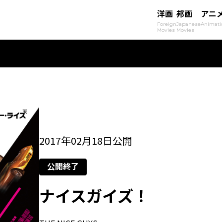
洋画
邦画
アニ
Foreign
Japanese
Animati
Movies
Movies
2017年02月18日公開
公開終了
ナイスガイズ！