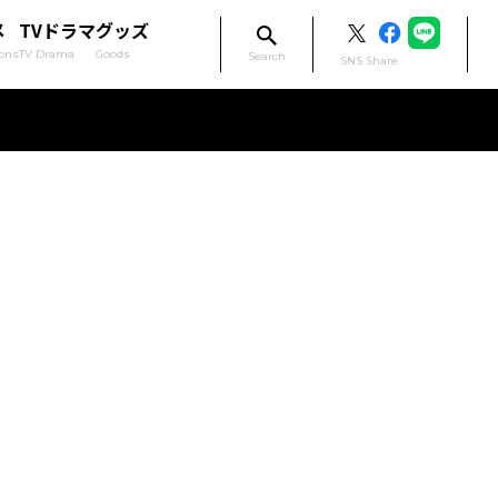
メ
TVドラマ
グッズ
ons
TV Drama
Goods
Search
SNS Share