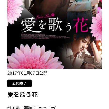
2017年01月07日公開
公開終了
愛を歌う花
해어화（英題：Love,Lies）