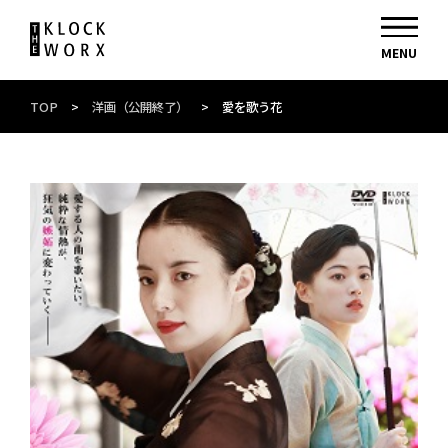
TOP
>
洋画（公開終了）
>
愛を歌う花