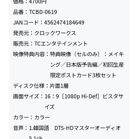
価格：
4700円
品番：
TCBD-0619
JANコード：
4562474184649
発売元：
クロックワークス
販売元：
TCエンタテインメント
映像特典内容：
特典映像（セルのみ）：メイキ
ング／日本版予告編／初回生産
限定ポストカード3枚セット
ディスク仕様：
片面1層
画面サイズ：
16：9［1080p Hi-Def］ビスタサ
イズ
カラー：
カラー
音声：
1.韓国語 DTS-HDマスターオーディオ
5.1ch