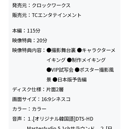
発売元：
クロックワークス
販売元：
TCエンタテインメント
本編：
115
映像特典：
20
映像特典内容：
●撮影舞台裏 ●キャラクターメ
イキング ●制作メイキング
●VIP試写会 ●ポスター撮影風
景 ●日本版予告編
ディスク仕様：
片面2層
画面サイズ：
16:9シネスコ
カラー：
カラー
音声：
１.[オリジナル韓国語]DTS-HD
MasterAudio 5.1chサラウンド ２.[日