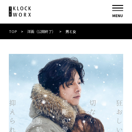
TOP
>
洋画（公開終了）
>
男と女