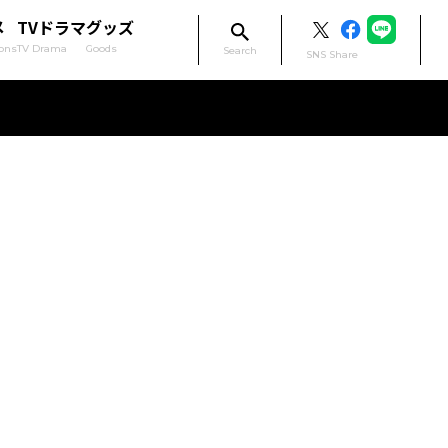
メ
TVドラマ
グッズ
ons
TV Drama
Goods
Search
SNS Share