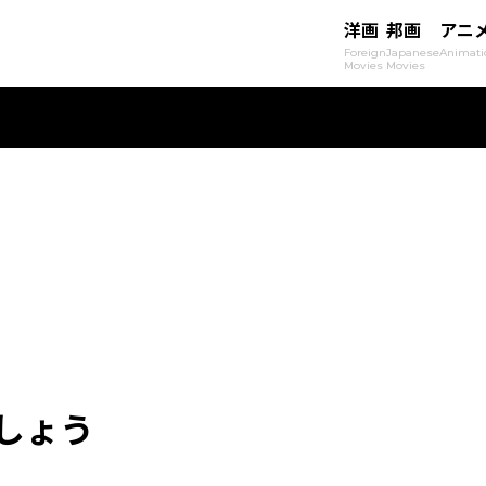
洋画
邦画
アニ
Foreign
Japanese
Animati
Movies
Movies
しょう