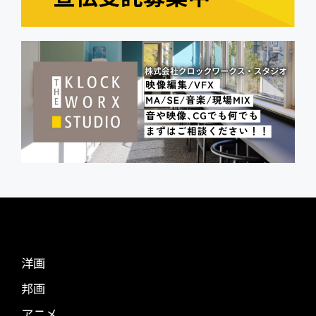
洋画
邦画
アニメ