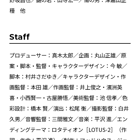
種 他
Staff
プロデューサー：真木太郎／企画：丸山正雄／原
案・脚本・監督・キャラクターデザイン：今 敏／
脚本：村井さだゆき／キャラクターデザイン・作
画監督：本田 雄／作画監督：井上俊之・濱洲英
喜・小西賢一・古屋勝悟／美術監督：池 信孝／色
彩設計：橋本 賢／演出：松尾 衡／撮影監督：白井
久男／音響監督：三間雅文／音楽：平沢 進／エン
ディングテーマ：ロタティオン［LOTUS-2］（作