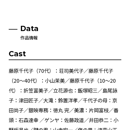
Data
作品情報
Cast
藤原千代子（70代）：荘司美代子／藤原千代子
（20～40代）：小山茉美／藤原千代子（10～20
代）：折笠富美子／立花源也：飯塚昭三／島尾詠
子：津田匠子／大滝：鈴置洋孝／千代子の母：京
田尚子／銀映専務：徳丸 完／美濃：片岡富枝／番
頭：石森達幸 ／ゲンヤ：佐藤政道／井田恭二：小
野坂昌也／鍵の君：山寺宏一／傷の男：津嘉山正