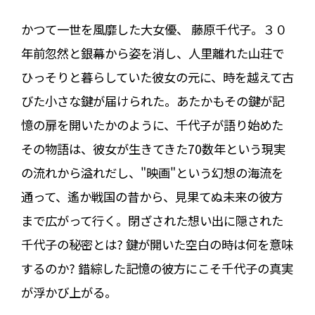
かつて一世を風靡した大女優、 藤原千代子。３０
年前忽然と銀幕から姿を消し、人里離れた山荘で
ひっそりと暮らしていた彼女の元に、時を越えて古
びた小さな鍵が届けられた。あたかもその鍵が記
憶の扉を開いたかのように、千代子が語り始めた
その物語は、彼女が生きてきた70数年という現実
の流れから溢れだし、"映画"という幻想の海流を
通って、遙か戦国の昔から、見果てぬ未来の彼方
まで広がって行く。閉ざされた想い出に隠された
千代子の秘密とは? 鍵が開いた空白の時は何を意味
するのか? 錯綜した記憶の彼方にこそ千代子の真実
が浮かび上がる。