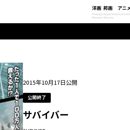
洋画
邦画
アニ
Foreign
Japanese
Animati
Movies
Movies
2015年10月17日公開
公開終了
サバイバー