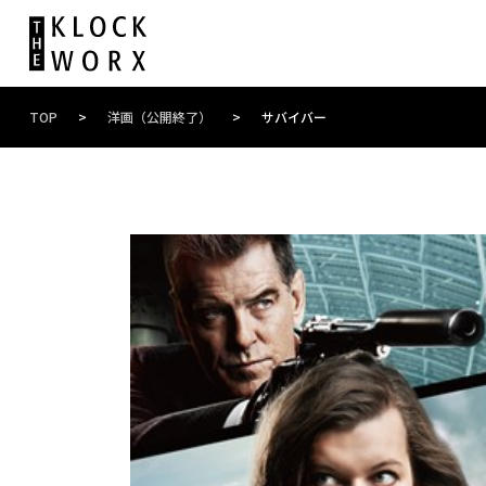
TOP
>
洋画（公開終了）
>
サバイバー