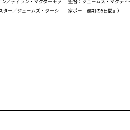
ナン／ディラン・マクダーモッ
監督：ジェームズ・マクティ
スター／ジェームズ・ダーシ
家ポー 最期の5日間』）