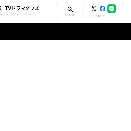
メ
TVドラマ
グッズ
ons
TV Drama
Goods
Search
SNS Share