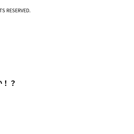
TS RESERVED.
か！？