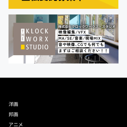
洋画
邦画
アニメ