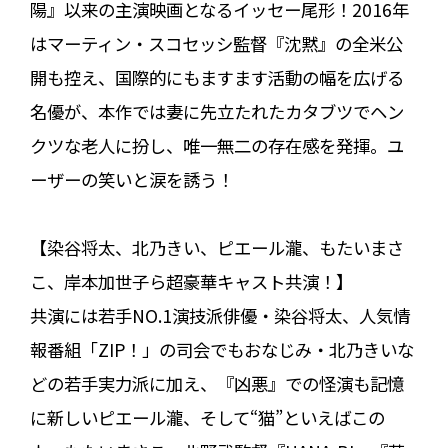
陽』以来の主演映画となるイッセー尾形！2016年
はマーティン・スコセッシ監督『沈黙』の全米公
開も控え、国際的にもますます活動の幅を広げる
名優が、本作では妻に先立たれたカタブツでヘン
クツな老人に扮し、唯一無二の存在感を発揮。ユ
ーザーの笑いと涙を誘う！
【染谷将太、北乃きい、ピエール瀧、もたいまさ
こ、岸本加世子ら超豪華キャスト共演！】
共演には若手NO.1演技派俳優・染谷将太、人気情
報番組「ZIP！」の司会でもおなじみ・北乃きいな
どの若手実力派に加え、『凶悪』での怪演も記憶
に新しいピエール瀧、そして“猫”といえばこの