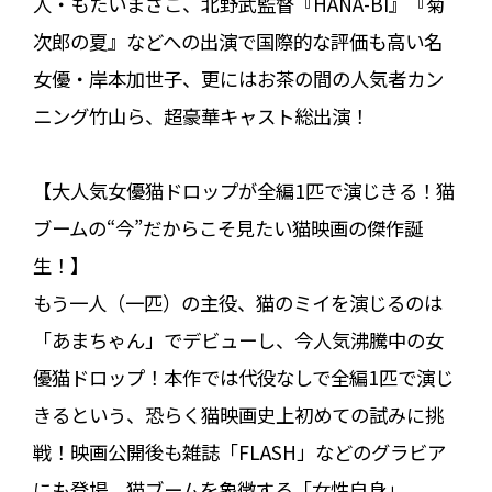
人・もたいまさこ、北野武監督『HANA-BI』『菊
次郎の夏』などへの出演で国際的な評価も高い名
女優・岸本加世子、更にはお茶の間の人気者カン
ニング竹山ら、超豪華キャスト総出演！
【大人気女優猫ドロップが全編1匹で演じきる！猫
ブームの“今”だからこそ見たい猫映画の傑作誕
生！】
もう一人（一匹）の主役、猫のミイを演じるのは
「あまちゃん」でデビューし、今人気沸騰中の女
優猫ドロップ！本作では代役なしで全編1匹で演じ
きるという、恐らく猫映画史上初めての試みに挑
戦！映画公開後も雑誌「FLASH」などのグラビア
にも登場、猫ブームを象徴する「女性自身」