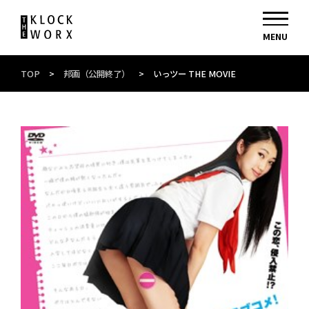
TOP
>
邦画（公開終了）
>
いっツー THE MOVIE