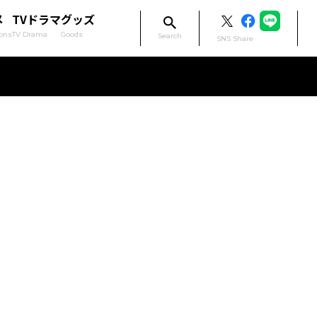
メ
TVドラマ
グッズ
ons
TV Drama
Goods
Search
SNS Share