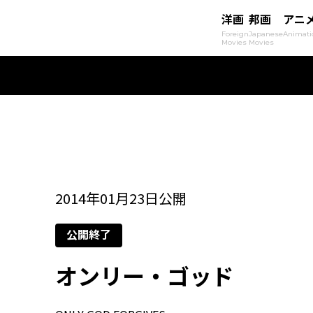
洋画
邦画
アニ
Foreign
Japanese
Animati
Movies
Movies
2014年01月23日公開
公開終了
オンリー・ゴッド