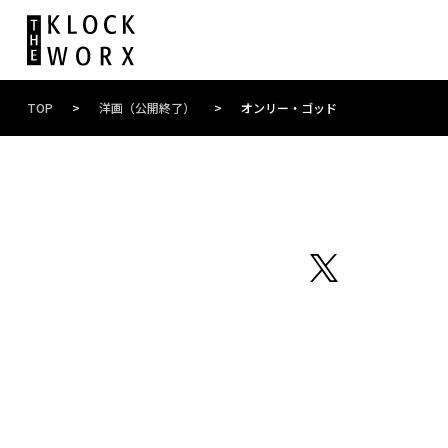
TOP
>
洋画（公開終了）
>
オンリー・ゴッド