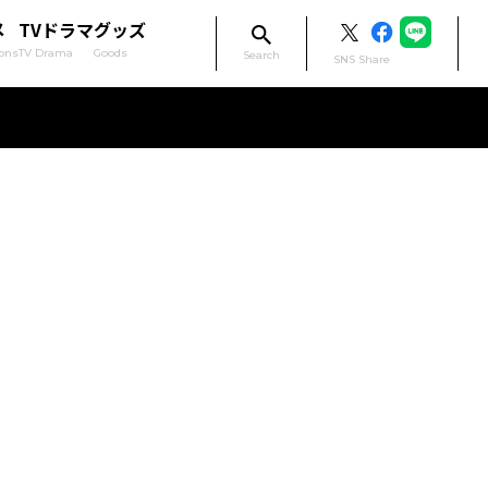
メ
TVドラマ
グッズ
ons
TV Drama
Goods
Search
SNS Share