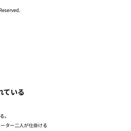
 Reserved.
れている
る。
リエーター二人が仕掛ける