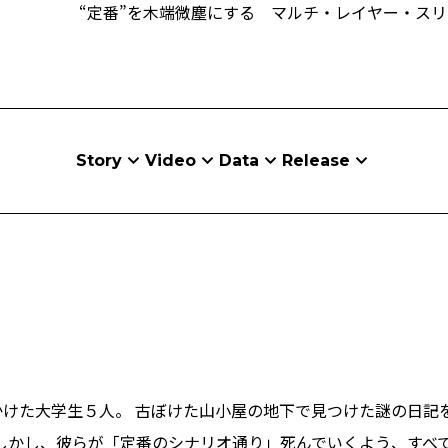
“定番”を木端微塵にする マルチ・レイヤー・ス
Story
Video
Data
Release
かけた大学生５人。 古ぼけた山小屋の地下で見つけた謎の日記
 しかし、彼らが「定番のシナリオ通り」死んでいくよう、すべ