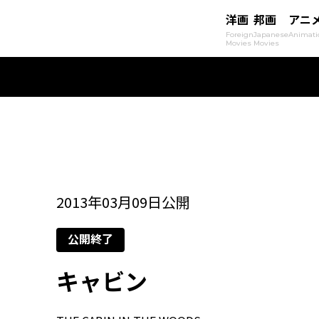
洋画
邦画
アニ
Foreign
Japanese
Animati
Movies
Movies
2013年03月09日公開
公開終了
キャビン