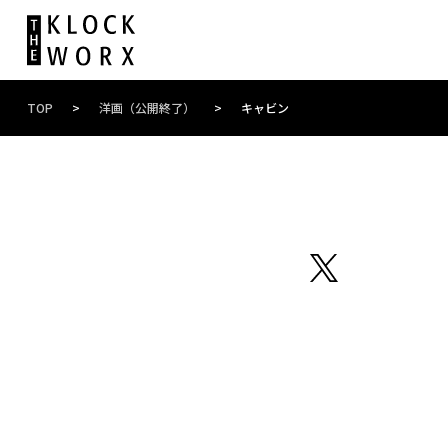
TOP
>
洋画（公開終了）
>
キャビン