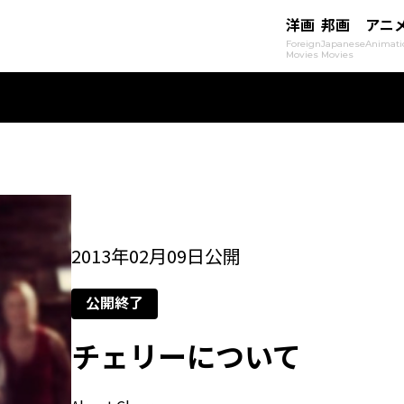
洋画
邦画
アニ
Foreign
Japanese
Animati
Movies
Movies
2013年02月09日公開
公開終了
チェリーについて