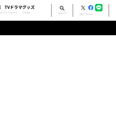
メ
TVドラマ
グッズ
ons
TV Drama
Goods
Search
SNS Share