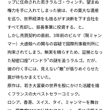
ップに任命された若きラルゴ・ウィンチ。望まぬ
権力を手に入れてしまった彼は、その莫大な遺産
を巡り、世界経済をも揺るがす決断を下す――会社を
すべて売却し、慈善事業に投資する、と。
しかし売買契約の直前、3年前のビルマ（現ミャン
マー）大虐殺への関与の容疑で国際刑事裁判所に
拘束されてしまう。無実を晴らすため、証拠となっ
た秘密口座“パンドラ”の謎を追うラルゴ。だが、
彼の行く手には、見えない“敵”が張りめぐらせた
罠が待ちかまえていた――。
原作は、若き大富豪の世界を股にかけた活躍を描
くフランスの大ベストセラーコミック。
ロシア、香港、スイス、タイ、ミャンマーを舞台