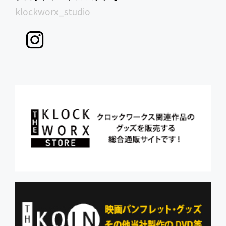
klockworx_studio