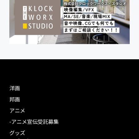
洋画
邦画
アニメ
-アニメ宣伝受託募集
グッズ