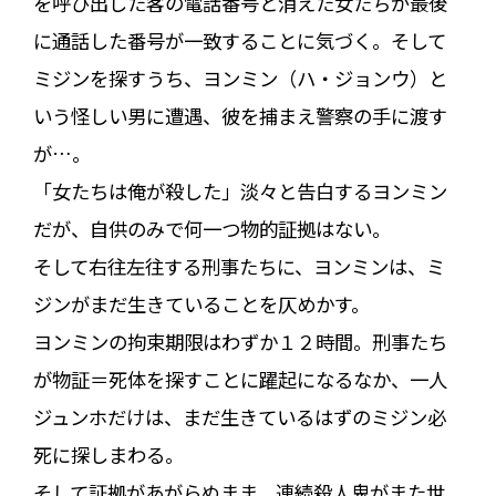
を呼び出した客の電話番号と消えた女たちが最後
に通話した番号が一致することに気づく。そして
ミジンを探すうち、ヨンミン（ハ・ジョンウ）と
いう怪しい男に遭遇、彼を捕まえ警察の手に渡す
が…。
「女たちは俺が殺した」淡々と告白するヨンミン
だが、自供のみで何一つ物的証拠はない。
そして右往左往する刑事たちに、ヨンミンは、ミ
ジンがまだ生きていることを仄めかす。
ヨンミンの拘束期限はわずか１２時間。刑事たち
が物証＝死体を探すことに躍起になるなか、一人
ジュンホだけは、まだ生きているはずのミジン必
死に探しまわる。
そして証拠があがらぬまま、連続殺人鬼がまた世