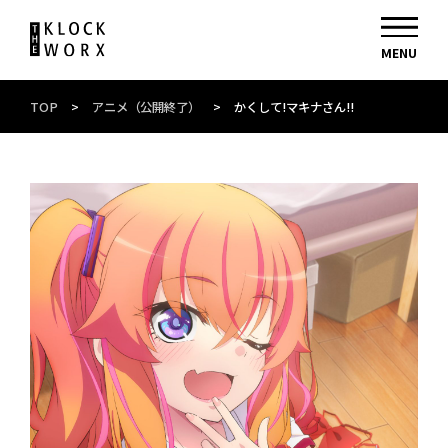
TOP
>
アニメ（公開終了）
>
かくして!マキナさん!!