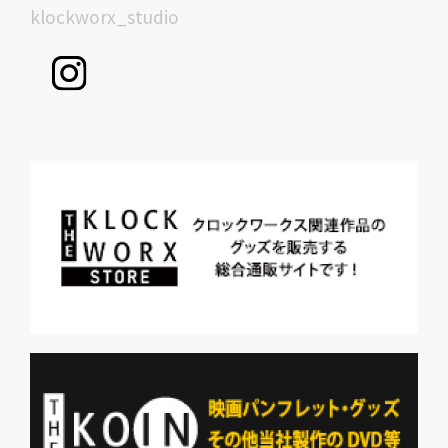
klockworx_studio