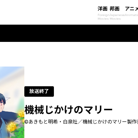
洋画
邦画
アニ
Foreign
Japanese
Animati
Movies
Movies
放送終了
機械じかけのマリー
©あきもと明希・白泉社／機械じかけのマリー製作