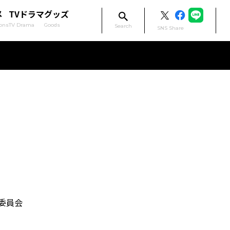
メ
TVドラマ
グッズ
ons
TV Drama
Goods
Search
SNS Share
委員会