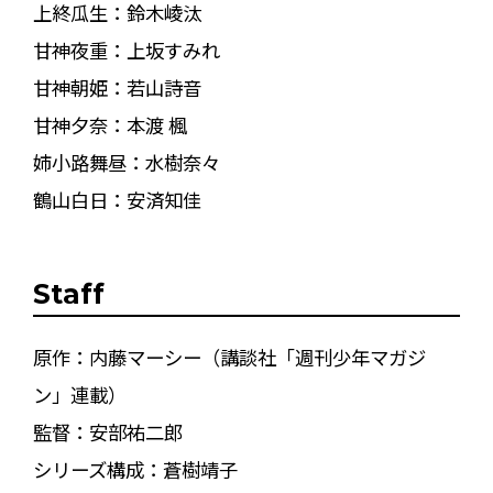
上終瓜生：鈴木崚汰
甘神夜重：上坂すみれ
甘神朝姫：若山詩音
甘神夕奈：本渡 楓
姉小路舞昼：水樹奈々
鶴山白日：安済知佳
Staff
原作：内藤マーシー（講談社「週刊少年マガジ
ン」連載）
監督：安部祐二郎
シリーズ構成：蒼樹靖子