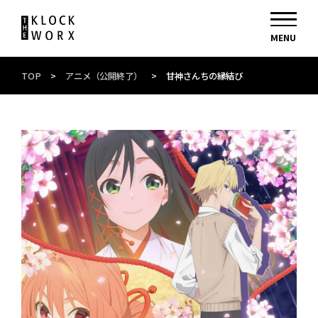
TOP
>
アニメ（公開終了）
>
甘神さんちの縁結び