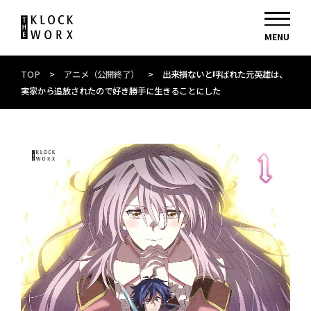
TOP
>
アニメ（公開終了）
>
出来損ないと呼ばれた元英雄は、
実家から追放されたので好き勝手に生きることにした