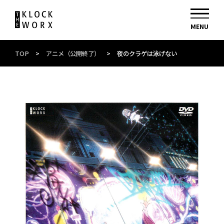
TOP
>
アニメ（公開終了）
>
夜のクラゲは泳げない