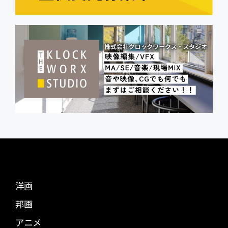
洋画
邦画
アニメ