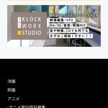
洋画
邦画
アニメ
-アニメ宣伝受託募集